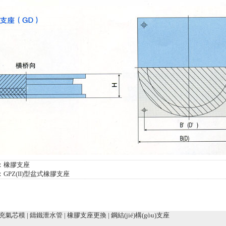
：
橡膠支座
：
GPZ(II)型盆式橡膠支座
充氣芯模
|
鑄鐵泄水管
|
橡膠支座更換
|
鋼結(jié)構(gòu)支座