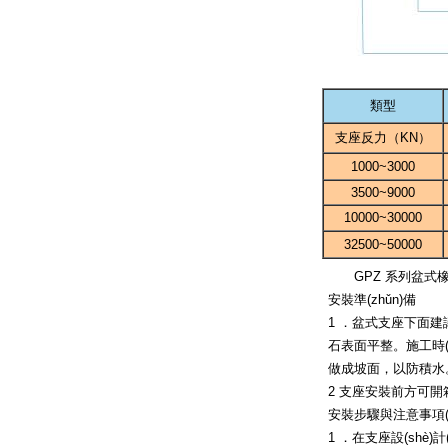
類型
支座反力（KN）
1000~3000
3500~9000
10000~30000
32500~50000
GPZ 系列盆式
安裝準(zhǔn)備
1 ．盆式支座下面建議設
石表面平整。施工時(
做成坡面，以防積水
2 支座安裝前方可開箱
安裝步驟與注意事項(xi
1 ．在支座設(shè)計