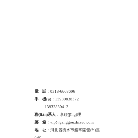
電 話
：0318-6668606
手 機(jī)
：15930838572
13932830412
聯(lián)系人
：李經(jīng)理
郵 箱
：vip@ganggouzhizuo.com
地 址
：河北省衡水市趙辛開發(fā)區
(qū)