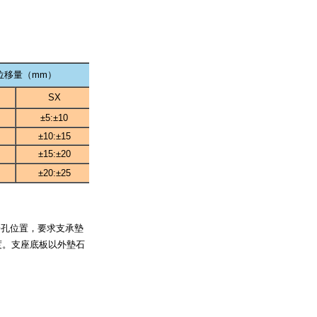
位移量（mm）
SX
DX
±5:±10
0
±10:±15
0
±15:±20
0
±20:±25
0
栓孔位置，要求支承墊
。支座底板以外墊石