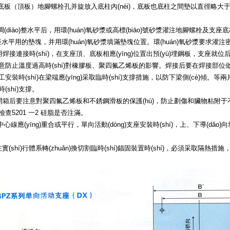
底板（頂板）地腳螺栓孔并旋放入底柱內(nèi)，底板也底柱之間墊以直徑略大
iào)整水平后，用環(huán)氧砂漿或高標(biāo)號砂漿灌注地腳螺栓及支座底板
座水平用的墊塊，并用環(huán)氧砂漿填滿墊塊位置。環(huán)氧砂漿要求灌注
采用焊接連接時(shí)，在支座頂、底板相應(yīng)位置出預(yù)埋鋼板，支座就位
shí)注意防止溫度過高時(shí)對橡膠板、聚四氟乙烯板的影響。焊接后要在焊接部位做
工安裝時(shí)在梁端應(yīng)采取臨時(shí)支撐措施，以防下梁側(cè)傾
shí)支撐。
)支座開箱后要注意對聚四氟乙烯板和不銹鋼滑板的保護(hù)，防止劃傷和臟物粘附
201 一2 硅脂是否注滿。
應(yīng)重合或平行，單向活動(dòng)支座安裝時(shí)，上、下導(dǎo)向
在實(shí)行體系轉(zhuǎn)換切割臨時(shí)錨固裝置時(shí)，必須采取隔