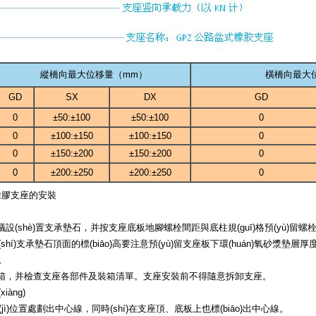
縱橋向最大位移量（mm）
橫橋向最大
GD
SX
DX
GD
0
±50:±100
±50:±100
0
0
±100:±150
±100:±150
0
0
±150:±200
±150:±200
0
0
±200:±250
±200:±250
0
橡膠支座的安裝
(shè)置支承墊石，并按支座底板地腳螺栓間距與底柱規(guī)格預(yù)留螺
shí)支承墊石頂面的標(biāo)高要注意預(yù)留支座板下環(huán)氧砂漿墊層厚度
。
，并檢查支座各部件及裝箱清單。支座安裝前不得隨意拆卸支座。
àng)
(jì)位置處劃出中心線，同時(shí)在支座頂、底板上也標(biāo)出中心線。