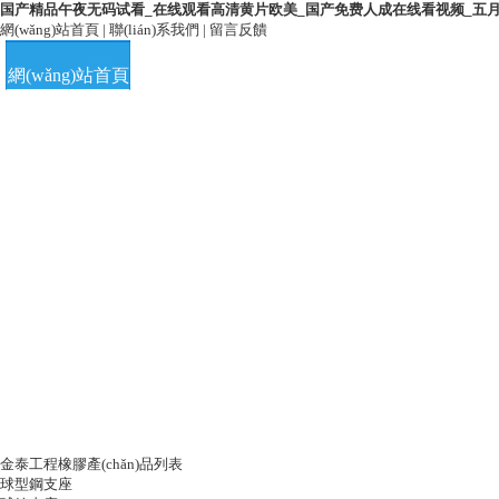
国产精品午夜无码试看_在线观看高清黄片欧美_国产免费人成在线看视频_五
網(wǎng)站首頁
|
聯(lián)系我們
|
留言反饋
網(wǎng)站首頁
公司簡介
留言中心
聯(lián)
金泰工程橡膠產(chǎn)品列表
球型鋼支座