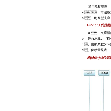
適用溫度范圍
a 、常溫型
b 、耐寒型支座：適
GPZ ( I ) 的技
a 、支座豎向
b 、豎向承載力（KN )
c 、磨擦系數(shù)：
d 、位移量見表
產(chǎn)品代