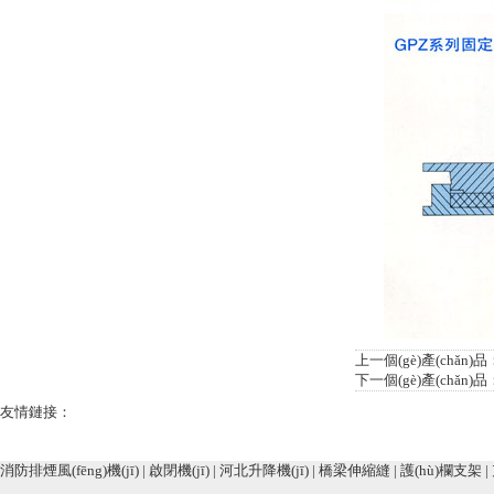
上一個(gè)產(chǎn)品
下一個(gè)產(chǎn)品
友情鏈接：
消防排煙風(fēng)機(jī)
|
啟閉機(jī)
|
河北升降機(jī)
|
橋梁伸縮縫
|
護(hù)欄支架
|