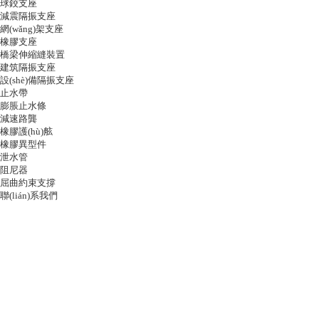
球鉸支座
減震隔振支座
網(wǎng)架支座
橡膠支座
橋梁伸縮縫裝置
建筑隔振支座
設(shè)備隔振支座
止水帶
膨脹止水條
減速路龔
橡膠護(hù)舷
橡膠異型件
泄水管
阻尼器
屈曲約束支撐
聯(lián)系我們