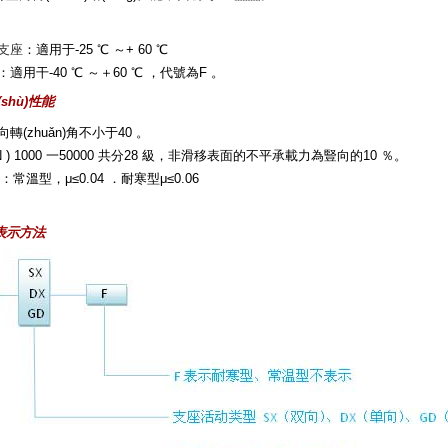
支座
：適用于-25 ℃ ～+ 60 ℃
用干-40 ℃ ～＋60 ℃ ，代號為F 。
術(shù)性能
轉(zhuǎn)角不小于40 。
 1000 一50000 共分28 級，非滑移表面的不平承載力為豎向的10 ％。
常溫型，μ≤0.04 ．耐寒型μ≤0.06
號表示方法