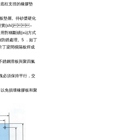
于底柱支徑的橡膠墊
墊層。待砂槳硬化
密實(shí)。
后用對稱斷續(xù)方式
防銹處理。5 ．如丁
。等兩片丁梁間橫隔板焊成
于不銹鋼滑板與聚四氟
塊必須保持平行，交
熱措施，以免損壞橡膠板和聚