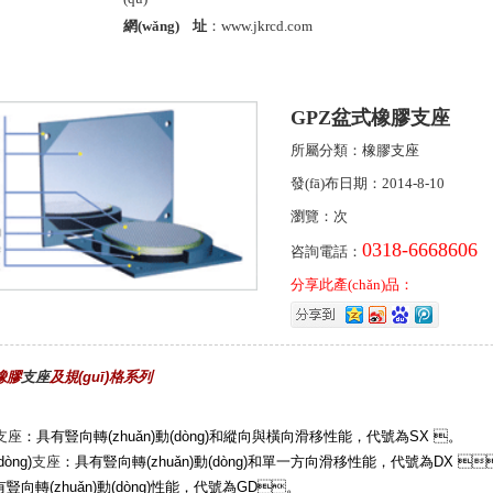
網(wǎng) 址
：www.jkrcd.com
GPZ盆式橡膠支座
所屬分類：橡膠支座
發(fā)布日期：2014-8-10
瀏覽：次
0318-6668606
咨詢電話：
分享此產(chǎn)品：
式橡膠
支座
及規(guī)格系列
支座
：具有豎向轉(zhuǎn)動(dòng)和縱向與橫向滑移性能，代號為SX 。
ng)
支座
：具有豎向轉(zhuǎn)動(dòng)和單一方向滑移性能，代號為DX 
向轉(zhuǎn)動(dòng)性能，代號為GD。