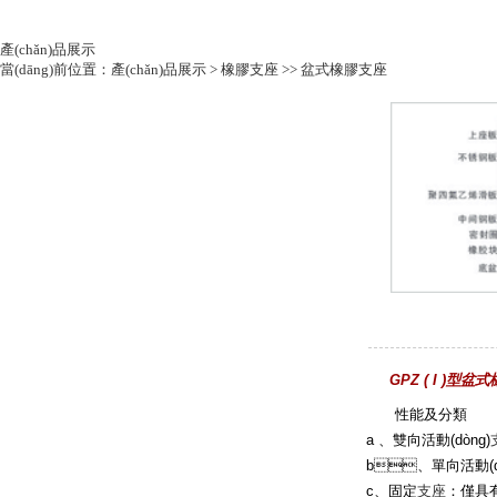
產(chǎn)品展示
當(dāng)前位置：
產(chǎn)品展示
>
橡膠支座
>>
盆式橡膠支座
GPZ ( I )型盆
性能及分類
a 、雙向活動(dòng)
b、單向活動(dò
c、固定
支座
：僅具有豎