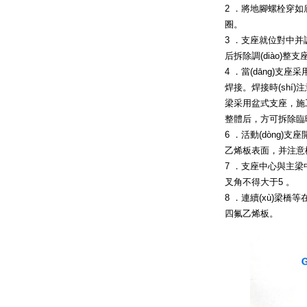
2 ．將地腳螺栓穿如
圈。
3 ．支座就位對中并調(d
后拆除調(diào)整支
4 ．當(dāng)支座
焊接。焊接時(
梁采用盆式支座，施
整體后，方可拆除臨時(
6 ．活動(dòng
乙烯板表面，并注意檢查5
7 ．支座中心與主梁中心線
叉角不得大于5 。
8 ．連續(xù)梁橋等
四氟乙烯板。