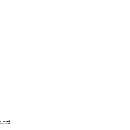
。